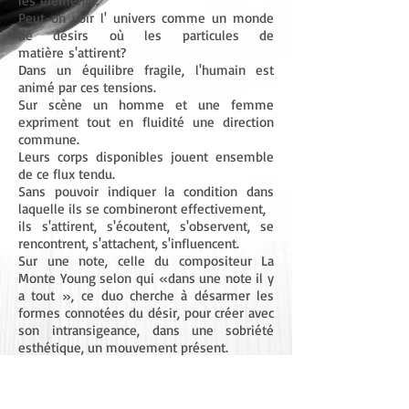
les
éléments.
Peut-on voir l' univers comme un monde
de désirs où les particules de
matière
s'attirent?
Dans un équilibre fragile, l'humain est
animé par ces tensions.
Sur scène un homme et une femme
expriment tout en fluidité une direction
commune.
Leurs corps disponibles jouent ensemble
de ce flux tendu.
Sans pouvoir indiquer la condition dans
laquelle ils se combineront effectivement,
ils s'attirent, s'écoutent, s'observent, se
rencontrent, s'attachent, s'influencent.
Sur une note, celle du compositeur La
Monte Young selon qui «dans une note il y
a tout »,
ce duo cherche à désarmer les
formes connotées du désir, pour créer avec
son
intransigeance, dans une sobriété
esthétique, un mouvement présent.
« DESIR » est interprété par Juha Marsalo
et Caroline Savi