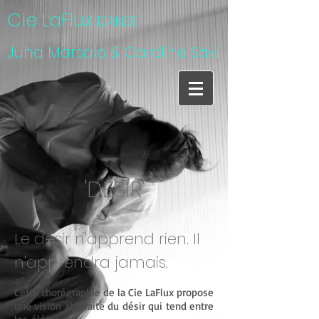
Cie LaFlux
DANSE
Juha Marsalo & Caroline Savi
'DESIR'
Le désir n'apprend rien. Il
n'apprendra jamais.
Cette chorégraphie de la Cie LaFlux propose
une vision abstraite du désir qui tend entre